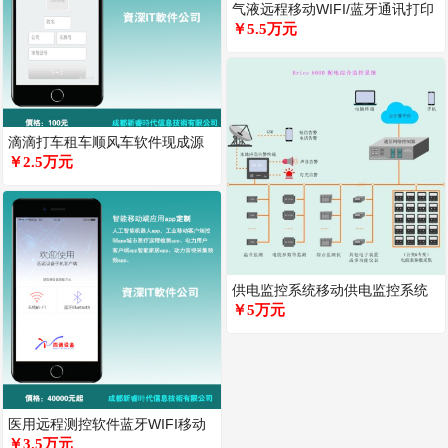
气液远程移动WIFI/蓝牙通讯打印
测控软件定制开发有成熟产品
￥5.5万元
滴滴打车租车顺风车软件现成源
码五端数据库全套可定制打车软
￥2.5万元
件
供电监控系统移动供电监控系统
远程供电终端测控系统智能电力
￥5万元
远程
医用远程测控软件蓝牙WIFI移动
高精度医用载体温度集群测控软
￥3.5万元