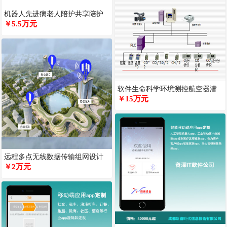
机器人先进病老人陪护共享陪护
+独家指派护工+根据定制服务收
￥5.5万元
费
软件生命科学环境测控航空器潜
水器密闭空间生命延续条件测控
￥15万元
装置
远程多点无线数据传输组网设计
方案软硬件集成远程网络监视频
￥2万元
系统