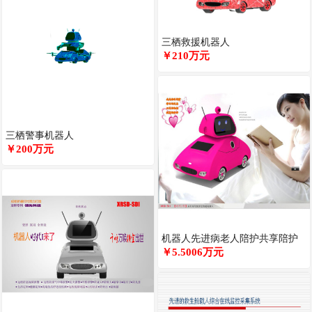
三栖救援机器人
￥210万元
三栖警事机器人
￥200万元
机器人先进病老人陪护共享陪护
+独家指派护工+根据定制服务收
￥5.5006万元
费