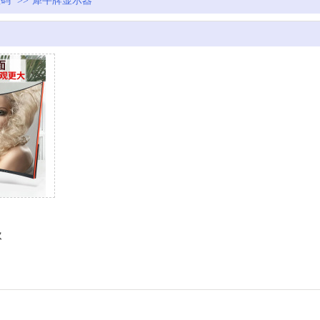
数码
>>
犀牛牌显示器
款
32寸超清曲面显