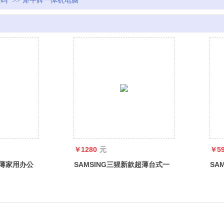
数码
>>
犀牛牌一体机电脑
￥1280
元
￥5
牛超薄家用办公
SAMSING三猩新款超薄台式一
SA
戏台式新款电
体机电脑英寸办公家用可壁挂直
点电
销
清壁