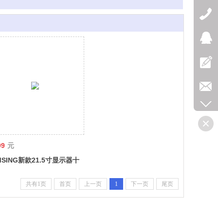
99
元
MSING新款21.5寸显示器十
容触摸数位电磁手绘双模高
挂
共有1页
首页
上一页
1
下一页
尾页