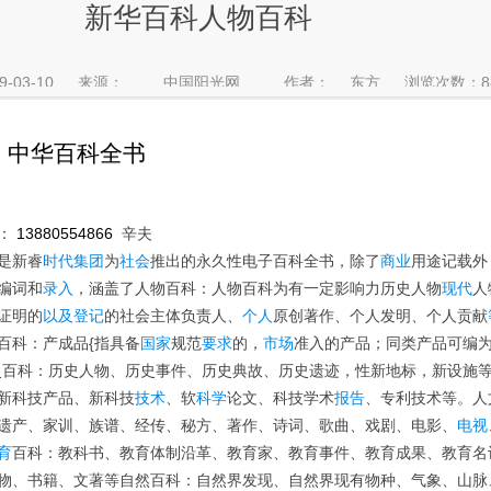
新华百科人物百科
9-03-10
来源：
中国阳光网
作者：
东方
浏览次数：88
】中华百科全书
：
13880554866
辛夫
是新睿
时代
集团
为
社会
推出的永久性电子百科全书，除了
商业
用途记载外
编词和
录入
，涵盖了人物百科：人物百科为有一定影响力历史人物
现代
人
证明的
以及
登记
的社会主体负责人、
个人
原创著作、个人发明、个人贡献
百科：产成品{指具备
国家
规范
要求
的，
市场
准入的产品；同类产品可编
史百科：历史人物、历史事件、历史典故、历史遗迹，性新地标，新设施
新科技产品、新科技
技术
、软
科学
论文、科技学术
报告
、专利技术等。人
遗产、家训、族谱、经传、秘方、著作、诗词、歌曲、戏剧、电影、
电视
育
百科：教科书、教育体制沿革、教育家、教育事件、教育成果、教育名
物、书籍、文著等自然百科：自然界发现、自然界现有物种、气象、山脉