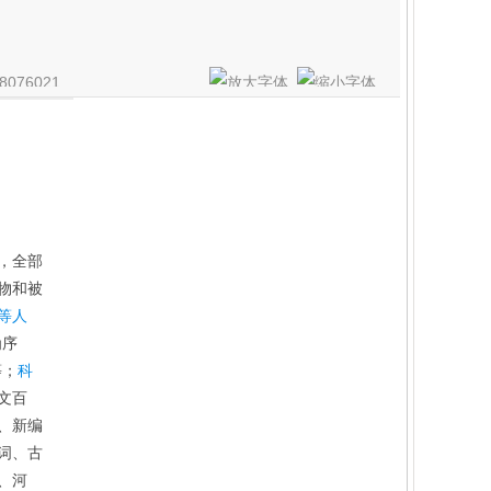
076021
，全部
物和被
等人
为序
等；
科
文百
、新编
词、古
、河