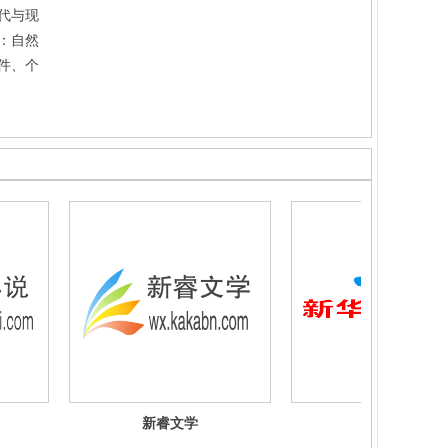
代与现
：自然
件、个
新睿文学
新华文库