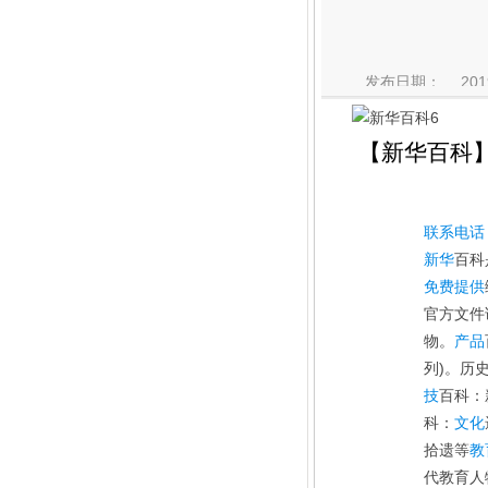
发布日期：
201
【新华百科
联系电话
新华
百科
免费
提供
官方文件
物。
产品
列)。历
技
百科：
科：
文化
拾遗等
教
代教育人